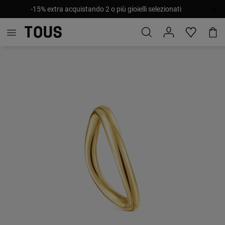
-15% extra acquistando 2 o più gioielli selezionati