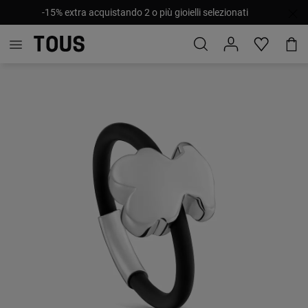
-15% extra acquistando 2 o più gioielli selezionati