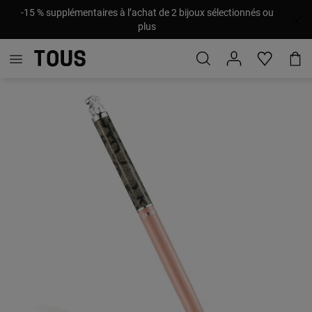
-15 % supplémentaires à l’achat de 2 bijoux sélectionnés ou
plus