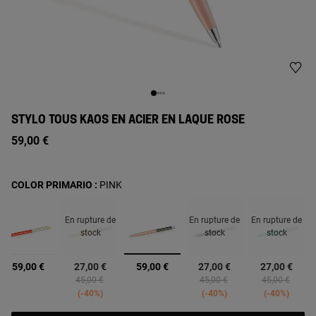
STYLO TOUS KAOS EN ACIER EN LAQUE ROSE
59,00 €
COLOR PRIMARIO :
PINK
En rupture de
En rupture de
En rupture de
stock
stock
stock
sélectionné
59,00 €
27,00 €
59,00 €
27,00 €
27,00 €
d from
Price reduced from
to
Price reduced from
to
Price reduced
to
45,00 €
45,00 €
45,00 €
-40%
-40%
-40%