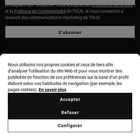
En cliquant sur "S'inscrire", vous acceptez les
Conditions Générales
et la
Politique de Confidentialité
de TOUS, et vous consentez à
recevoir des communications marketing de TOUS.
S’abonner
Service clientèle
Nous utilisons nos propres cookies et ceux de tiers afin
d’analyser l’utilisation du site Web et pour vous montrer des
publicités en fonction de vos préférences sur la base d’un profil
About us
élaboré selon vos habitudes de navigation (par exemple, les
pages visitées).
En savoir plus
Guide de bijoux
Accepter
Refuser
Configurer