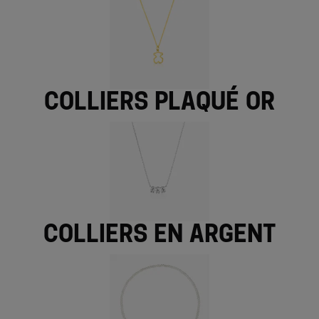
Colliers plaqué or
Colliers en argent