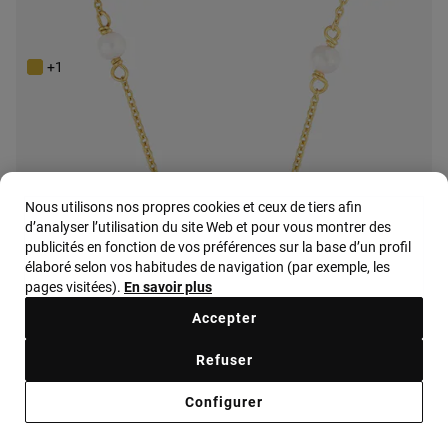
Collier en or 9 ct, perles de culture et motif ourson 8 mm TOUS Infinity
499,00 €
+1
Nous utilisons nos propres cookies et ceux de tiers afin
d’analyser l’utilisation du site Web et pour vous montrer des
publicités en fonction de vos préférences sur la base d’un profil
élaboré selon vos habitudes de navigation (par exemple, les
pages visitées).
En savoir plus
Accepter
Refuser
Configurer