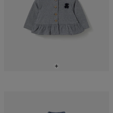
Blue marl baby boy’s shirt
69,00 €