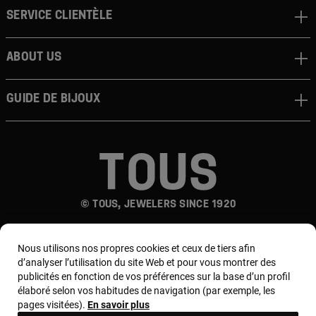
Service clientèle
About us
Guide de bijoux
© TOUS, JEWELERS SINCE 1920
Nous utilisons nos propres cookies et ceux de tiers afin
d’analyser l’utilisation du site Web et pour vous montrer des
publicités en fonction de vos préférences sur la base d’un profil
élaboré selon vos habitudes de navigation (par exemple, les
pages visitées).
En savoir plus
Pays et devise :
France / Euro