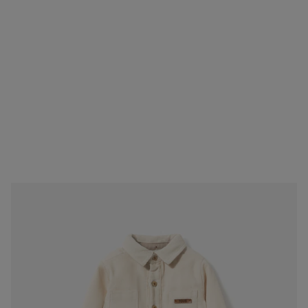
Baby boy button-up shirt in ecru sand
69,00 €