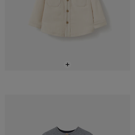
Navy blue striped baby girl’s shirt
69,00 €