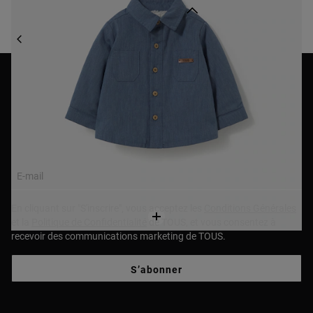
Haut de page
KIDS & BABY
KIDS & BABY BÉBÉ
KIDS & BABY T-SHIRTS ET POLOS BÉBÉ
NEWSLETTER
Rejoignez notre newsletter et profitez de 10% de remise sur
votre premier achat!
E-mail
En cliquant sur "S'inscrire", vous acceptez les
Conditions Générales
et la
Politique de Confidentialité
de TOUS, et vous consentez à
recevoir des communications marketing de TOUS.
S’abonner