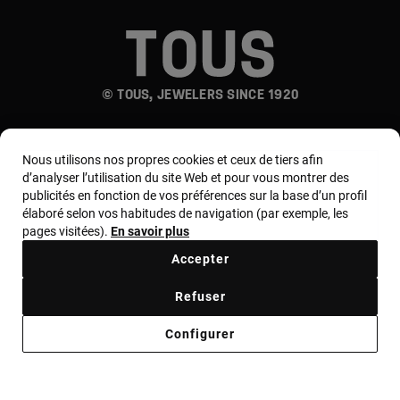
© TOUS, JEWELERS SINCE 1920
Nous utilisons nos propres cookies et ceux de tiers afin
d’analyser l’utilisation du site Web et pour vous montrer des
publicités en fonction de vos préférences sur la base d’un profil
élaboré selon vos habitudes de navigation (par exemple, les
Pays et devise :
France / Euro
pages visitées).
En savoir plus
Accepter
Termes et conditions
Refuser
Politique d'utilisation et de confidentialité
Configurer
Politique de cookies
Avis juridique
Code d'éthique
Supplier Ethical Code
Ethical channel