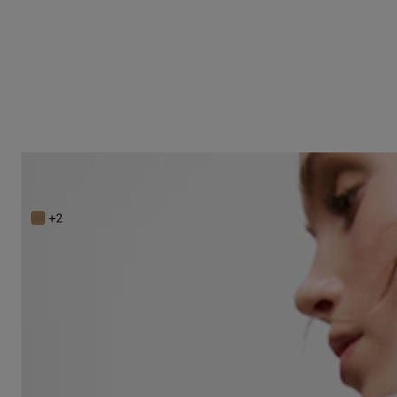
Bowling camel TOUS Hold
279,00 €
+2