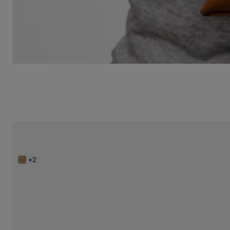
Sac à bandoulière camel TOUS Hold
229,00 €
+2