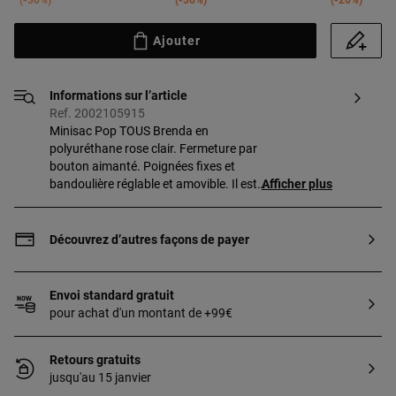
-30%
-30%
-20%
Ajouter
Informations sur l’article
Ref. 2002105915
Minisac Pop TOUS Brenda en
polyuréthane rose clair. Fermeture par
bouton aimanté. Poignées fixes et
bandoulière réglable et amovible. Il est
Afficher plus
décoré d’un joli ourson accroché.
Dimensions
(hauteur x largeur x profondeur) :
Découvrez d’autres façons de payer
20 x 16 x 7 cm. Si vous souhaitez une
gravure dans un autre format, contactez
notre Personal Shopper. Contact du
Envoi standard gratuit
personal shopper : +34 900 777 900
pour achat d'un montant de +99€
Retours gratuits
jusqu'au 15 janvier