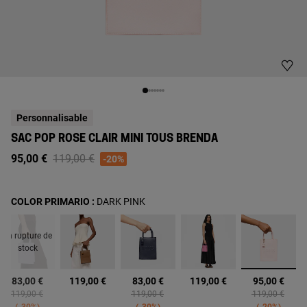
Personnalisable
SAC POP ROSE CLAIR MINI TOUS BRENDA
Price reduced from
to
95,00 €
119,00 €
-20%
COLOR PRIMARIO :
DARK PINK
En rupture de
stock
sélecti
83,00 €
119,00 €
83,00 €
119,00 €
95,00 €
d from
Price reduced from
to
Price reduced from
to
Price reduced 
to
119,00 €
119,00 €
119,00 €