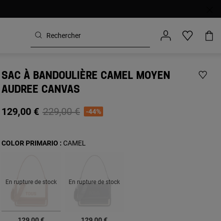
SAC À BANDOULIÈRE CAMEL MOYEN
AUDREE CANVAS
Price reduced from
to
129,00 €
229,00 €
-44%
COLOR PRIMARIO :
CAMEL
En rupture de stock
En rupture de stock
sélectionné
129,00 €
129,00 €