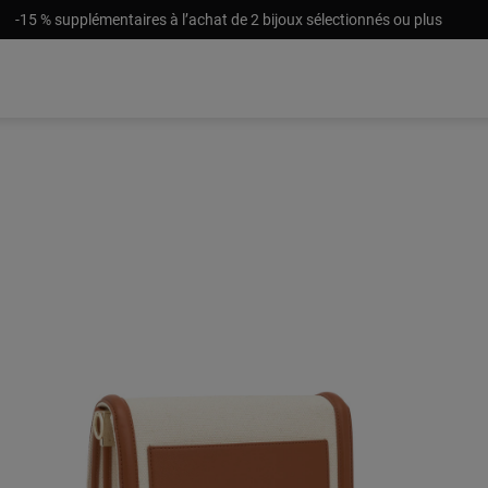
-15 % supplémentaires à l’achat de 2 bijoux sélectionnés ou plus