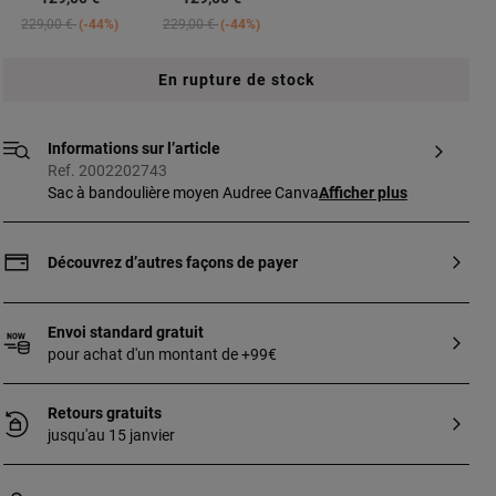
Price reduced from
to
Price reduced from
to
229,00 €
-44%
229,00 €
-44%
En rupture de stock
Informations sur l’article
Ref. 2002202743
Sac à bandoulière moyen Audree Canvas
Afficher plus
en coton et polyuréthane avec détails en
cuir de vachette camel. Fermeture à rabat
avec boutons aimantés. Deux
Découvrez d’autres façons de payer
compartiments séparés par un autre
compartiment avec fermeture zippée.
Poche ouverte à l’avant et à l’arrière. Anse
Envoi standard gratuit
d’épaule amovible et bandoulière réglable
pour achat d'un montant de +99€
et amovible. Dimensions
(hauteur x largeur x profondeur) :
Retours gratuits
18 x 25 x 11 cm.
jusqu'au 15 janvier