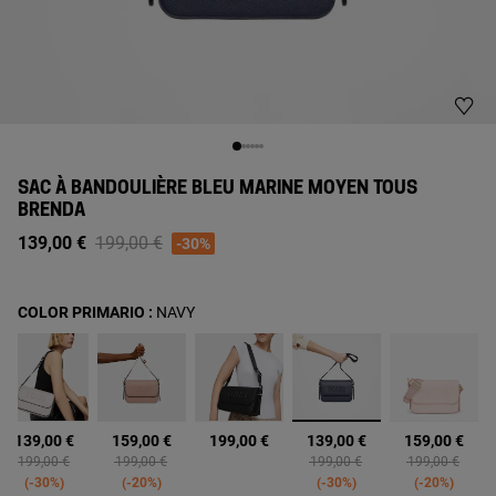
SAC À BANDOULIÈRE BLEU MARINE MOYEN TOUS
BRENDA
Price reduced from
to
139,00 €
199,00 €
-30%
COLOR PRIMARIO :
NAVY
sélectionné
139,00 €
159,00 €
199,00 €
139,00 €
159,00 €
Price reduced from
to
Price reduced from
to
Price reduced from
to
Price reduced 
to
199,00 €
199,00 €
199,00 €
199,00 €
-30%
-20%
-30%
-20%