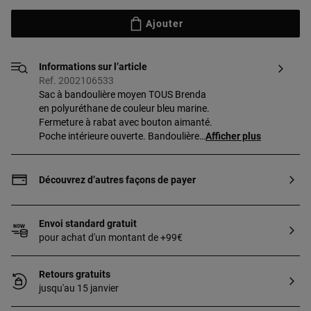
Ajouter
Informations sur l’article
Ref. 2002106533
Sac à bandoulière moyen TOUS Brenda
en polyuréthane de couleur bleu marine.
Fermeture à rabat avec bouton aimanté.
Poche intérieure ouverte. Bandoulière
Afficher plus
réglable. Dimensions
(hauteur x largeur x profondeur) :
17 x 28 x 7 cm.
Découvrez d’autres façons de payer
Envoi standard gratuit
pour achat d'un montant de +99€
Retours gratuits
jusqu'au 15 janvier