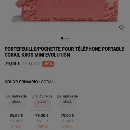
PORTEFEUILLE/POCHETTE POUR TÉLÉPHONE PORTABLE
CORAIL KAOS MINI EVOLUTION
Price reduced from
to
79,00 €
159,00 €
-50%
COLOR PRIMARIO :
CORAL
En rupture de
En rupture de
En rupture de
stock
stock
stock
sélectionné
95,00 €
79,00 €
79,00 €
Price reduced from
to
Price reduced from
to
Price reduced from
to
159,00 €
159,00 €
159,00 €
-40%
-50%
-50%