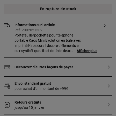
En rupture de stock
Informations sur l’article
Ref. 2002021309
Portefeuille/pochette pour téléphone
portable Kaos Mini Evolution en toile avec
imprimé Kaos corail décoré d’éléments en
cuir synthétique. Il est doté de deux
Afficher plus
compartiments principaux zippés. Dont
l’un est assez grand pour contenir un
téléphone portable. L’autre dispose de
Découvrez d’autres façons de payer
huit fentes pour les cartes, d’un espace
pour les pièces et de deux espaces pour
les billets. Bandoulière réglable.
Envoi standard gratuit
Dimensions
pour achat d'un montant de +99€
(hauteur x largeur x profondeur) :
10x19,5x4 cm.
Retours gratuits
jusqu'au 15 janvier