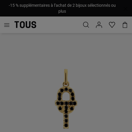
-15 % supplémentaires à l’achat de 2 bijoux sélectionnés ou
plus