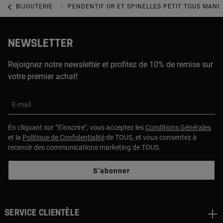
BIJOUTERIE
BIJOUX AVEC DES PIERRES PRÉCIEUSES
PENDENTIF OR ET SPINELLES PETIT TOUS MANI
NEWSLETTER
Rejoignez notre newsletter et profitez de 10% de remise sur
votre premier achat!
E-mail
En cliquant sur "S'inscrire", vous acceptez les
Conditions Générales
et la
Politique de Confidentialité
de TOUS, et vous consentez à
recevoir des communications marketing de TOUS.
S’abonner
Service clientèle