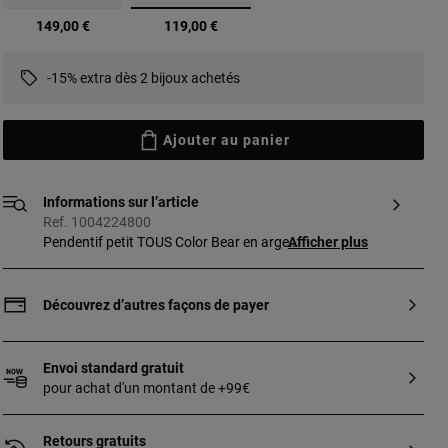
sélectionné
149,00 €
119,00 €
-15% extra dès 2 bijoux achetés
Ajouter au panier
Informations sur l’article
Ref. 1004224800
Pendentif petit TOUS Color Bear en argent
Afficher plus
sterling et quartz cristal de roche taille
ovale facetté en forme d’ourson. Taille du
motif : 14 mm. La chaîne n’est pas incluse
Découvrez d’autres façons de payer
dans cet article.
Envoi standard gratuit
pour achat d'un montant de +99€
Retours gratuits