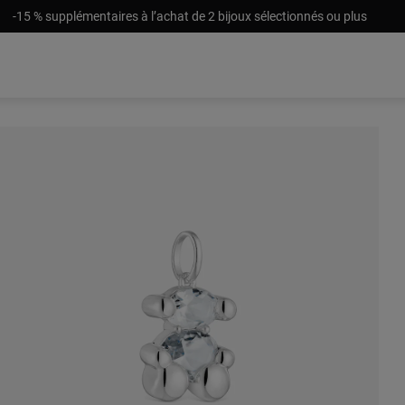
-15 % supplémentaires à l’achat de 2 bijoux sélectionnés ou plus