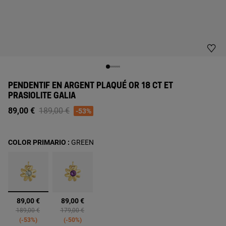
PENDENTIF EN ARGENT PLAQUÉ OR 18 CT ET
PRASIOLITE GALIA
Price reduced from
to
89,00 €
189,00 €
-53%
COLOR PRIMARIO :
GREEN
sélectionné
89,00 €
89,00 €
Price reduced from
to
Price reduced from
to
189,00 €
179,00 €
-53%
-50%