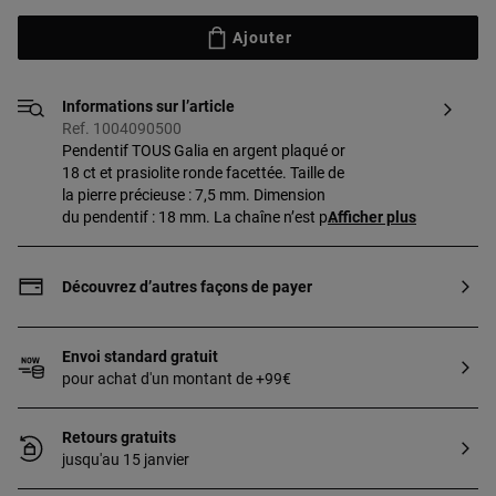
Ajouter
Informations sur l’article
Ref. 1004090500
Pendentif TOUS Galia en argent plaqué or
18 ct et prasiolite ronde facettée. Taille de
la pierre précieuse : 7,5 mm. Dimension
du pendentif : 18 mm. La chaîne n’est pas
Afficher plus
incluse dans cet article. Pièce fabriquée
en argent sterling plaqué or de 18 à 23 ct
et 3 microns d’épaisseur. Cette qualité
Découvrez d’autres façons de payer
garantit une plus grande durabilité du
bijou.
Envoi standard gratuit
pour achat d'un montant de +99€
Retours gratuits
jusqu'au 15 janvier