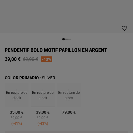
PENDENTIF BOLD MOTIF PAPILLON EN ARGENT
Price reduced from
to
39,00 €
69,00 €
-43%
COLOR PRIMARIO :
SILVER
En rupture de
En rupture de
En rupture de
stock
stock
stock
sélectionné
35,00 €
39,00 €
79,00 €
Price reduced from
to
Price reduced from
to
59,00 €
69,00 €
-41%
-43%