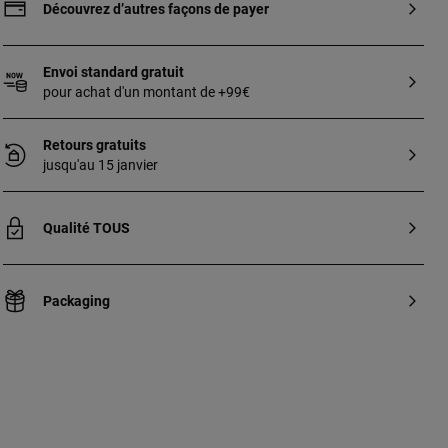
pendentif : 11,7 x 6,5 mm. La chaîne n’est
Découvrez d’autres façons de payer
pas incluse dans cet article.
Envoi standard gratuit
pour achat d'un montant de +99€
Retours gratuits
jusqu'au 15 janvier
Qualité TOUS
Packaging