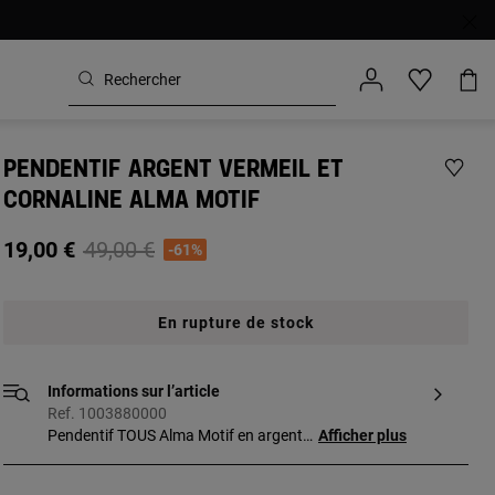
PENDENTIF ARGENT VERMEIL ET
CORNALINE ALMA MOTIF
Price reduced from
to
19,00 €
49,00 €
-61%
En rupture de stock
Informations sur l’article
Ref. 1003880000
Pendentif TOUS Alma Motif en argent
Afficher plus
vermeil et cornaline taille rose. Taille de la
pierre précieuse : 5 mm. Taille du