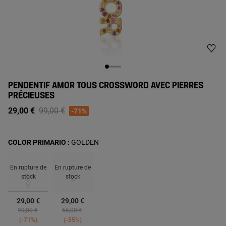
PENDENTIF AMOR TOUS CROSSWORD AVEC PIERRES
PRÉCIEUSES
Price reduced from
to
29,00 €
99,00 €
-71%
COLOR PRIMARIO :
GOLDEN
En rupture de
En rupture de
stock
stock
sélectionné
29,00 €
29,00 €
Price reduced from
to
Price reduced from
to
99,00 €
65,00 €
-71%
-55%