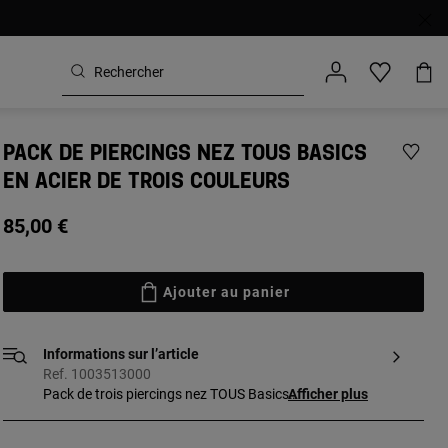
PACK DE PIERCINGS NEZ TOUS BASICS
EN ACIER DE TROIS COULEURS
85,00 €
Ajouter au panier
Informations sur l’article
Ref. 1003513000
Pack de trois piercings nez TOUS Basics
Afficher plus
de trois couleurs, an acier chirurgical avec
ourson (acier), étoile (acier IP doré) et cur