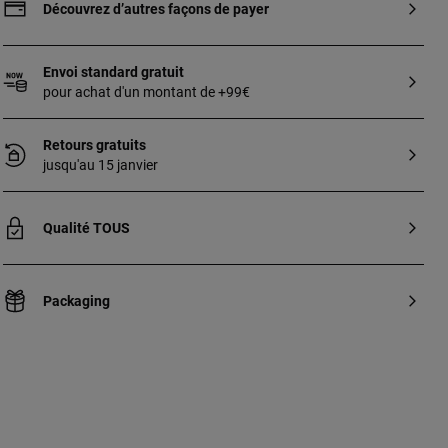
(acier IP rosé) de 3 mm. [Piercing fabriqué
Découvrez d’autres façons de payer
avec du métal biocompatible et
hypoallergénique, non stérilisé. Bijou de
seconde pose. Utilisation recommandée
Envoi standard gratuit
pour le nez.] Technique de production :
pour achat d'un montant de +99€
Fonte.
Retours gratuits
jusqu'au 15 janvier
Qualité TOUS
Packaging