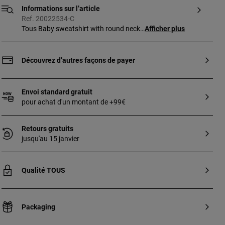
Informations sur l’article
Ref. 20022534-C
Tous Baby sweatshirt with round neck
Afficher plus
and long sleeves. Made in soft plain fabric
with circular TOUS logo printed under the
neckline. Composition: 88% Cotton 12%
Découvrez d’autres façons de payer
Polyamide. Colour: Green. Made in the EU.
Details: Wash before use, wash with
similar colours, do not tumble dry, wash at
Envoi standard gratuit
30º.
pour achat d'un montant de +99€
Retours gratuits
jusqu'au 15 janvier
Qualité TOUS
Packaging