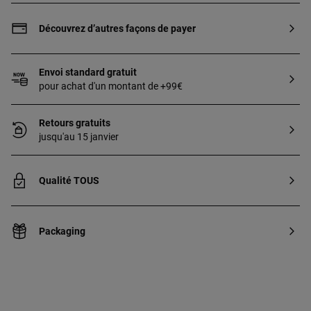
ups. Made in soft and comfortable plain
fabric. Composition: 77% Viscose, 23%
Découvrez d’autres façons de payer
Cotton. Colour: Pink. OEKO/TEX*
certified. Made in the EU.
Envoi standard gratuit
pour achat d'un montant de +99€
Retours gratuits
jusqu'au 15 janvier
Qualité TOUS
Packaging