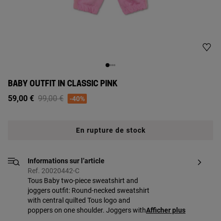
BABY OUTFIT IN CLASSIC PINK
Price reduced from
to
59,00 €
99,00 €
-40%
En rupture de stock
Informations sur l’article
Ref. 20020442-C
Tous Baby two-piece sweatshirt and
joggers outfit: Round-necked sweatshirt
with central quilted Tous logo and
poppers on one shoulder. Joggers with
Afficher plus
elasticated waist, drawstring and turn-