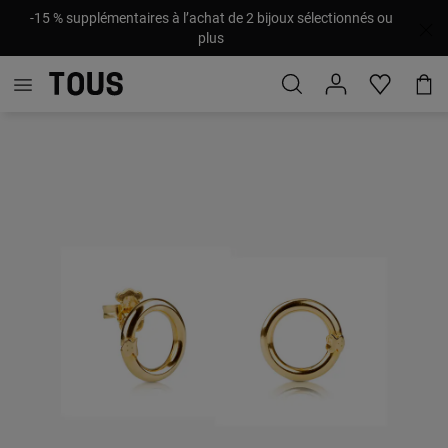
-15 % supplémentaires à l’achat de 2 bijoux sélectionnés ou
plus