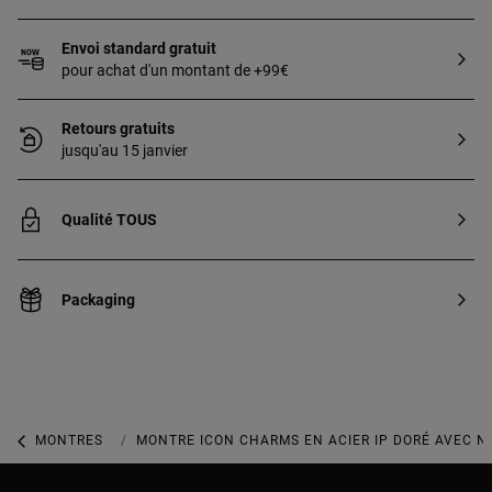
Envoi standard gratuit
pour achat d'un montant de +99€
Retours gratuits
jusqu'au 15 janvier
Qualité TOUS
Packaging
MONTRES
MONTRES ANALOGIQUES
MONTRE ICON CHARMS EN ACIER IP DORÉ AVEC N