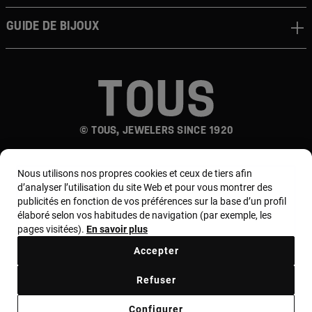
Guide de bijoux
© TOUS, JEWELERS SINCE 1920
Nous utilisons nos propres cookies et ceux de tiers afin
d’analyser l’utilisation du site Web et pour vous montrer des
publicités en fonction de vos préférences sur la base d’un profil
élaboré selon vos habitudes de navigation (par exemple, les
pages visitées).
En savoir plus
Pays et devise :
France / Euro
Accepter
Termes et conditions
Refuser
Politique d'utilisation et de confidentialité
Configurer