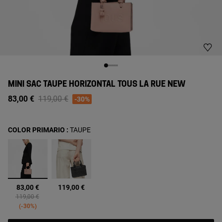
MINI SAC TAUPE HORIZONTAL TOUS LA RUE NEW
Price reduced from
to
83,00 €
119,00 €
-30%
COLOR PRIMARIO :
TAUPE
sélectionné
83,00 €
119,00 €
Price reduced from
to
119,00 €
-30%