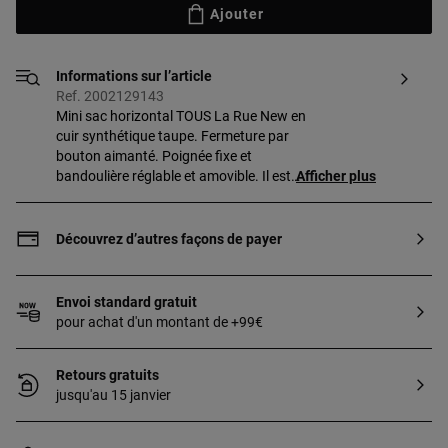
Ajouter
Informations sur l’article
Ref. 2002129143
Mini sac horizontal TOUS La Rue New en
cuir synthétique taupe. Fermeture par
bouton aimanté. Poignée fixe et
bandoulière réglable et amovible. Il est
Afficher plus
décoré d’un joli ourson accroché.
Dimensions
(hauteur x largeur x profondeur) :
Découvrez d’autres façons de payer
9,5 x 19,5 x 2 cm.
Envoi standard gratuit
pour achat d'un montant de +99€
Retours gratuits
jusqu'au 15 janvier