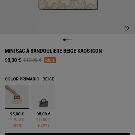
MINI SAC À BANDOULIÈRE BEIGE KAOS ICON
Price reduced from
to
95,00 €
119,00 €
-20%
COLOR PRIMARIO :
BEIGE
sélectionné
95,00 €
95,00 €
Price reduced from
to
Price reduced from
to
119,00 €
119,00 €
-20%
-20%