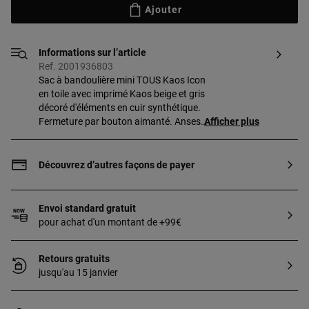
Ajouter
Informations sur l’article
Ref. 2001936803
Sac à bandoulière mini TOUS Kaos Icon
en toile avec imprimé Kaos beige et gris
décoré d'éléments en cuir synthétique.
Fermeture par bouton aimanté. Anses
Afficher plus
fixes et bandoulière réglable et amovible.
Dimensions
(hauteur x largeur x profondeur) : 13 x 19
Découvrez d’autres façons de payer
x 8,5 cm.
Envoi standard gratuit
pour achat d'un montant de +99€
Retours gratuits
jusqu'au 15 janvier