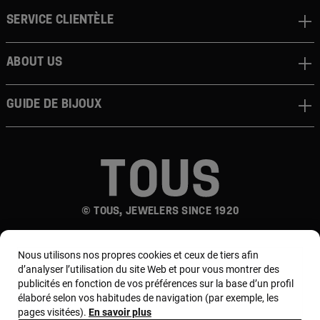
Service clientèle
About us
Guide de bijoux
© TOUS, JEWELERS SINCE 1920
Nous utilisons nos propres cookies et ceux de tiers afin
d’analyser l’utilisation du site Web et pour vous montrer des
publicités en fonction de vos préférences sur la base d’un profil
élaboré selon vos habitudes de navigation (par exemple, les
pages visitées).
En savoir plus
Pays et devise :
France / Euro