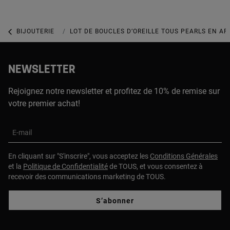
BIJOUTERIE
BIJOUX AVEC DES PERLES
LOT DE BOUCLES D’OREILLE TOUS PEARLS EN A
NEWSLETTER
Rejoignez notre newsletter et profitez de 10% de remise sur
votre premier achat!
E-mail
En cliquant sur "S'inscrire", vous acceptez les
Conditions Générales
et la
Politique de Confidentialité
de TOUS, et vous consentez à
recevoir des communications marketing de TOUS.
S’abonner