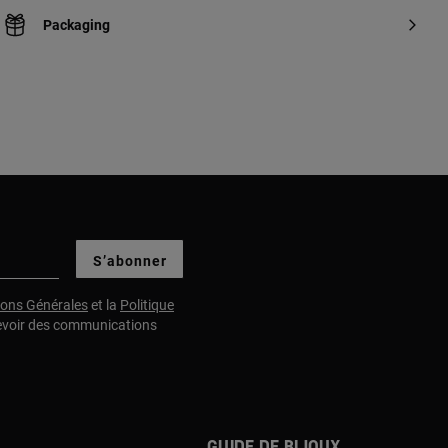
Packaging
S’abonner
ions Générales
et la
Politique
evoir des communications