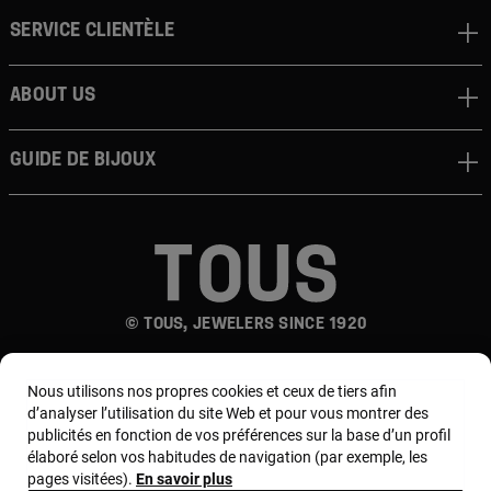
Service clientèle
About us
Guide de bijoux
© TOUS, JEWELERS SINCE 1920
Nous utilisons nos propres cookies et ceux de tiers afin
d’analyser l’utilisation du site Web et pour vous montrer des
publicités en fonction de vos préférences sur la base d’un profil
élaboré selon vos habitudes de navigation (par exemple, les
pages visitées).
En savoir plus
Pays et devise :
France / Euro