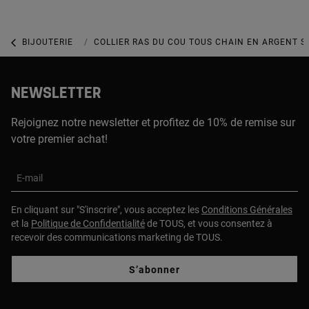
BIJOUTERIE
BIJOUX EN ARGENT 925
COLLIER RAS DU COU TOUS CHAIN EN ARGENT SEM
NEWSLETTER
Rejoignez notre newsletter et profitez de 10% de remise sur
votre premier achat!
E-mail
En cliquant sur "S'inscrire", vous acceptez les
Conditions Générales
et la
Politique de Confidentialité
de TOUS, et vous consentez à
recevoir des communications marketing de TOUS.
S’abonner