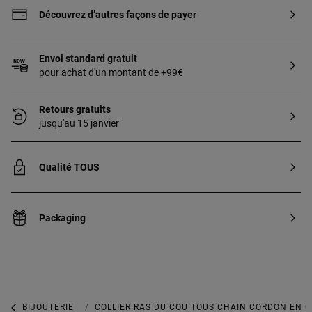
Découvrez d’autres façons de payer
Envoi standard gratuit
pour achat d'un montant de +99€
Retours gratuits
jusqu'au 15 janvier
Qualité TOUS
Packaging
BIJOUTERIE
BIJOUX EN OR
COLLIER RAS DU COU TOUS CHAIN CORDON EN OR