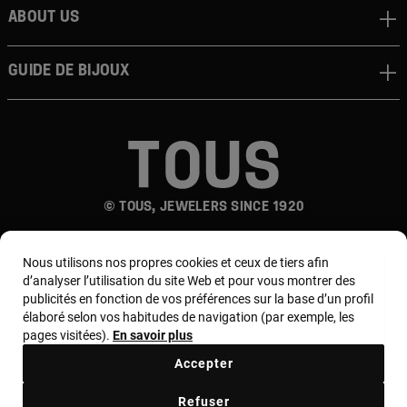
About us
Guide de bijoux
© TOUS, JEWELERS SINCE 1920
Nous utilisons nos propres cookies et ceux de tiers afin
d’analyser l’utilisation du site Web et pour vous montrer des
publicités en fonction de vos préférences sur la base d’un profil
élaboré selon vos habitudes de navigation (par exemple, les
pages visitées).
En savoir plus
Pays et devise :
France / Euro
Accepter
Termes et conditions
Refuser