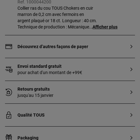
Ref. 1000044200
Collier ras du cou TOUS Chokers en cuir
marron de 0,2 cm avec fermoirs en
argent plaqué or 18 ct. Longueur : 40 cm.
Technique de production : Mécanique.
Afficher plus
Pièce fabriquée en argent sterling plaqué
or de 18 à 23 ct et 3 microns d’épaisseur.
Cette qualité garantit une plus grande
Découvrez d’autres façons de payer
durabilité du bijou.
Envoi standard gratuit
pour achat d'un montant de +99€
Retours gratuits
jusqu'au 15 janvier
Qualité TOUS
Packaging