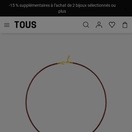
-15 % supplémentaires à l’achat de 2 bijoux sélectionnés ou
plus