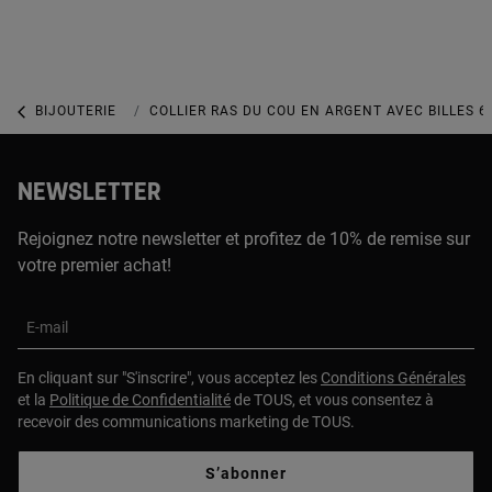
BIJOUTERIE
BIJOUX EN ARGENT 925
COLLIER RAS DU COU EN ARGENT AVEC BILLES 6
NEWSLETTER
Rejoignez notre newsletter et profitez de 10% de remise sur
votre premier achat!
E-mail
En cliquant sur "S'inscrire", vous acceptez les
Conditions Générales
et la
Politique de Confidentialité
de TOUS, et vous consentez à
recevoir des communications marketing de TOUS.
S’abonner