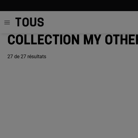
Collection My Othe
27
de 27 résultats