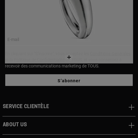
NEWSLETTER
Rejoignez notre newsletter et profitez de 10% de remise sur
votre premier achat!
E-mail
En cliquant sur "S'inscrire", vous acceptez les
Conditions Générales
et la
Politique de Confidentialité
de TOUS, et vous consentez à
recevoir des communications marketing de TOUS.
S’abonner
Service clientèle
About us