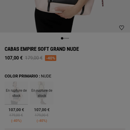
CABAS EMPIRE SOFT GRAND NUDE
Price reduced from
to
107,00 €
179,00 €
-40%
COLOR PRIMARIO :
NUDE
En rupture de
En rupture de
stock
stock
sélectionné
107,00 €
107,00 €
Price reduced from
to
Price reduced from
to
179,00 €
179,00 €
-40%
-40%