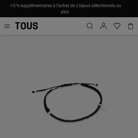
-15 % supplémentaires à l’achat de 2 bijoux sélectionnés ou
plus