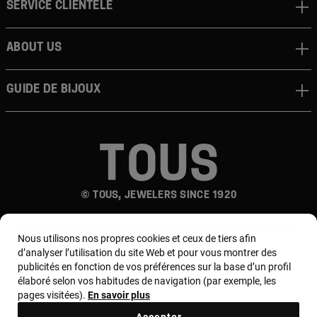
Service clientèle
About us
Guide de bijoux
© TOUS, JEWELERS SINCE 1920
Nous utilisons nos propres cookies et ceux de tiers afin
d’analyser l’utilisation du site Web et pour vous montrer des
publicités en fonction de vos préférences sur la base d’un profil
élaboré selon vos habitudes de navigation (par exemple, les
pages visitées).
En savoir plus
Pays et devise :
France / Euro