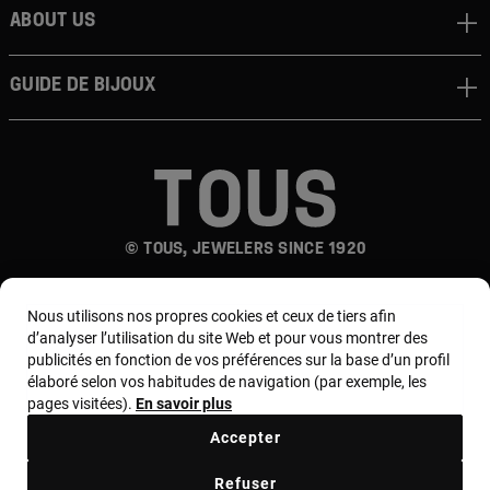
About us
Guide de bijoux
© TOUS, JEWELERS SINCE 1920
Nous utilisons nos propres cookies et ceux de tiers afin
d’analyser l’utilisation du site Web et pour vous montrer des
publicités en fonction de vos préférences sur la base d’un profil
élaboré selon vos habitudes de navigation (par exemple, les
pages visitées).
En savoir plus
Pays et devise :
France / Euro
Accepter
Termes et conditions
Refuser