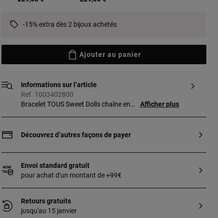
-15% extra dès 2 bijoux achetés
Ajouter au panier
Informations sur l’article
Ref. 1003402800
Bracelet TOUS Sweet Dolls chaîne en
Afficher plus
argent sterling avec pendentif ourson.
Longueur du bracelet : 18 cm. Technique
de production : Electroforming sans
Découvrez d’autres façons de payer
noyau.
Envoi standard gratuit
pour achat d'un montant de +99€
Retours gratuits
jusqu'au 15 janvier