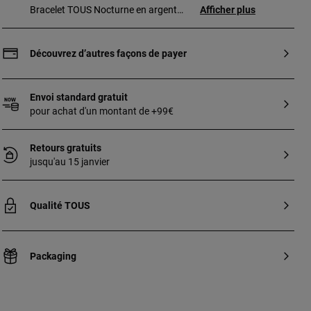
Bracelet TOUS Nocturne en argent
Afficher plus
sterling avec trois motifs et perle de 3 -
3,5 mm de diamètre. Longueur : 17,5 cm.
Découvrez d’autres façons de payer
Envoi standard gratuit
pour achat d'un montant de +99€
Retours gratuits
jusqu'au 15 janvier
Qualité TOUS
Packaging