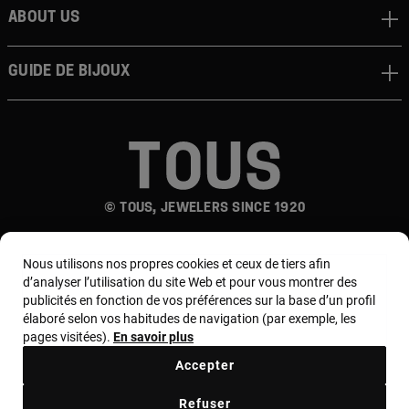
About us
Guide de bijoux
© TOUS, JEWELERS SINCE 1920
Nous utilisons nos propres cookies et ceux de tiers afin
d’analyser l’utilisation du site Web et pour vous montrer des
publicités en fonction de vos préférences sur la base d’un profil
élaboré selon vos habitudes de navigation (par exemple, les
pages visitées).
En savoir plus
Pays et devise :
France / Euro
Accepter
Termes et conditions
Refuser