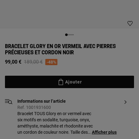
BRACELET GLORY EN OR VERMEIL AVEC PIERRES
PRÉCIEUSES ET CORDON NOIR
Price reduced from
to
99,00 €
189,00 €
-48%
Ajouter
Informations sur l’article
Ref. 1001931600
Bracelet TOUS Glory en or vermeil avec
six motifs en sodalite, turquoise, onyx,
améthyste, malachite et rhodonite avec
un cordon de couleur noire. Taille des
Afficher plus
motifs : 0,2 - 0,5 cm. Longueur : 21,5 cm.