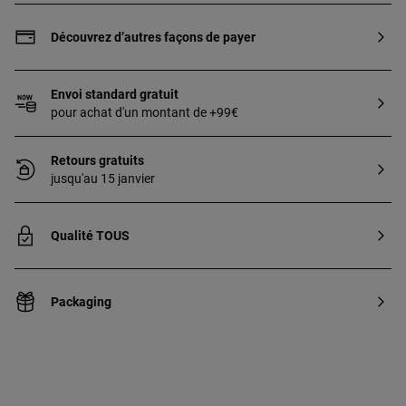
Le Vermeil est un placage d’or 18 ct d’une
épaisseur minimale de 2,5 microns sur de
Découvrez d’autres façons de payer
l’argent sterling et qui ne contient pas
d’autre métal.
Envoi standard gratuit
pour achat d'un montant de +99€
Retours gratuits
jusqu'au 15 janvier
Qualité TOUS
Packaging