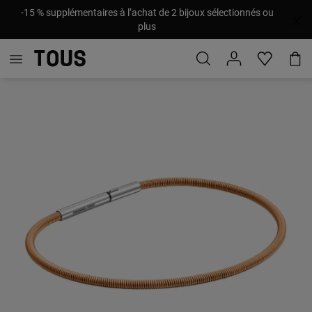
-15 % supplémentaires à l’achat de 2 bijoux sélectionnés ou
plus