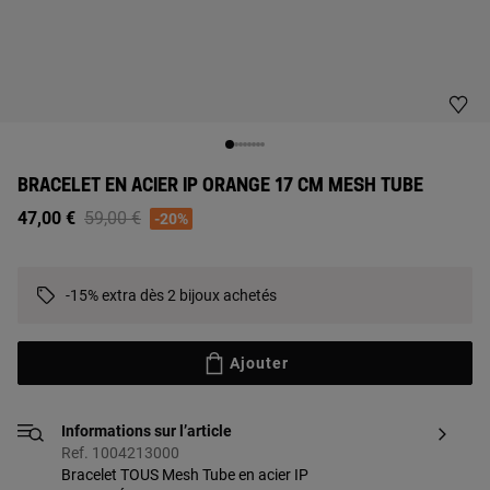
BRACELET EN ACIER IP ORANGE 17 CM MESH TUBE
Price reduced from
to
47,00 €
59,00 €
-20%
-15% extra dès 2 bijoux achetés
Ajouter
Informations sur l’article
Ref. 1004213000
Bracelet TOUS Mesh Tube en acier IP