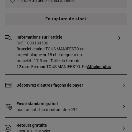
-15% extra dès 2 bijoux achetés
En rupture de stock
Informations sur l’article
Ref. 1004104500
Bracelet chaîne TOUS MANIFESTO en
argent plaqué or 18 ct. Longueur du
bracelet : 17,5 cm. Taille du fermoir :
12 mm. Fermoir TOUS MANIFESTO. Pièce
Afficher plus
fabriquée en argent sterling plaqué or de
18 à 23 ct et 3 microns d’épaisseur. Cette
qualité garantit une plus grande
Découvrez d’autres façons de payer
durabilité du bijou.
Envoi standard gratuit
pour achat d'un montant de +99€
Retours gratuits
jusqu'au 15 janvier