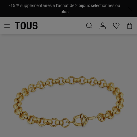
-15 % supplémentaires à l’achat de 2 bijoux sélectionnés ou
plus