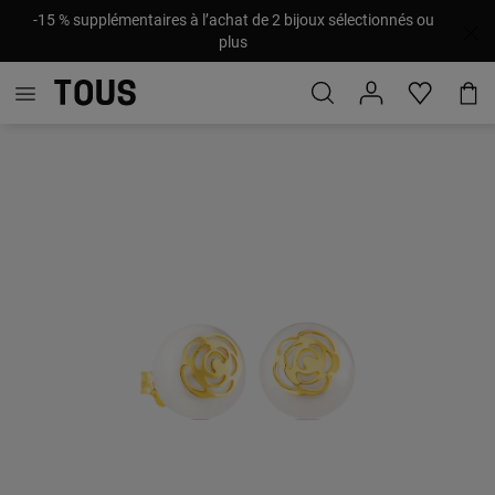
-15 % supplémentaires à l’achat de 2 bijoux sélectionnés ou
plus