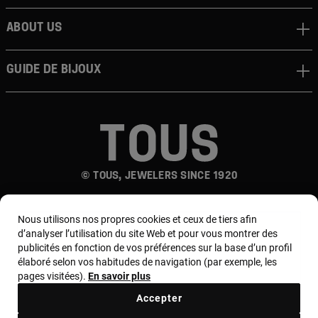
About us
Guide de bijoux
© TOUS, JEWELERS SINCE 1920
Nous utilisons nos propres cookies et ceux de tiers afin
d’analyser l’utilisation du site Web et pour vous montrer des
publicités en fonction de vos préférences sur la base d’un profil
élaboré selon vos habitudes de navigation (par exemple, les
pages visitées).
En savoir plus
Pays et devise :
France / Euro
Accepter