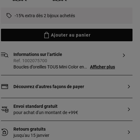
-15% extra dès 2 bijoux achetés
Ajouter au panier
Informations sur l’article
Ref. 1002075700
Boucles d’oreilles TOUS Mini Color en
Afficher plus
argent sterling avec quartzite et perle.
Fermoirs poussettes belges. Motif :
1,05 cm.
Découvrez d’autres façons de payer
Envoi standard gratuit
pour achat d'un montant de +99€
Retours gratuits
jusqu'au 15 janvier