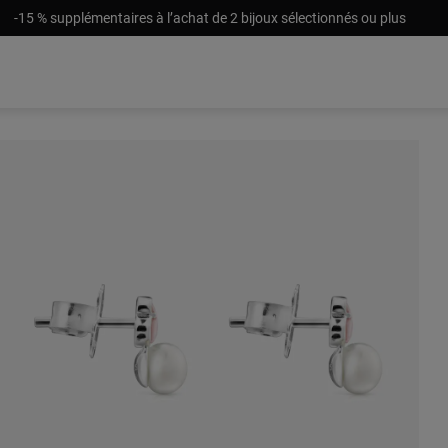
-15 % supplémentaires à l’achat de 2 bijoux sélectionnés ou plus