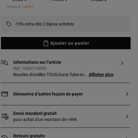
Price reduced from
to
120,00 €
-43%
-15% extra dès 2 bijoux achetés
Ajouter au panier
Informations sur l’article
Ref. 1000110000
Boucles d'oreilles TOUS Duna Tube en
Afficher plus
vermeil. Fermoirs poussettes belges.
0,5 cm. Vermeil : argent sterling plaqué or
18 ct.
Découvrez d’autres façons de payer
Envoi standard gratuit
pour achat d'un montant de +99€
Retours gratuits