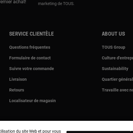
remier achat!
marketing de TOUS.
Service clientèle
About us
Questions fréquentes
TOUS Group
Formulaire de contact
Culture d'entrep
Suivre votre commande
Sustainability
Livraison
Quartier général
Retours
Travaille avec n
Localisateur de magasin
tilisation du site Web et pour vous