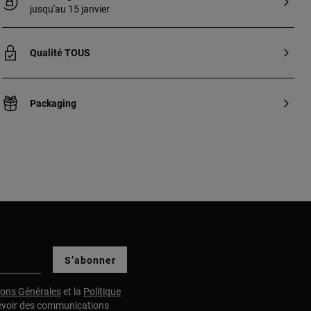
jusqu'au 15 janvier
Qualité TOUS
Packaging
S’abonner
ions Générales
et la
Politique
evoir des communications