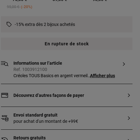
Price reduced from
to
95,00 €
-20%
-15% extra dès 2 bijoux achetés
En rupture de stock
Informations sur l’article
Ref. 1003912100
Créoles TOUS Basics en argent vermeil
Afficher plus
rosé. Épaisseur : 3 mm. Fermoir intégré.
Diamètre de l’anneau : 10 mm. Argent
sterling plaqué or 18 ct d’une épaisseur de
Découvrez d’autres façons de payer
3 à 5 microns sans aucun autre type de
métal entre les deux.
Envoi standard gratuit
pour achat d'un montant de +99€
Retours gratuits