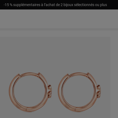
-15 % supplémentaires à l’achat de 2 bijoux sélectionnés ou plus