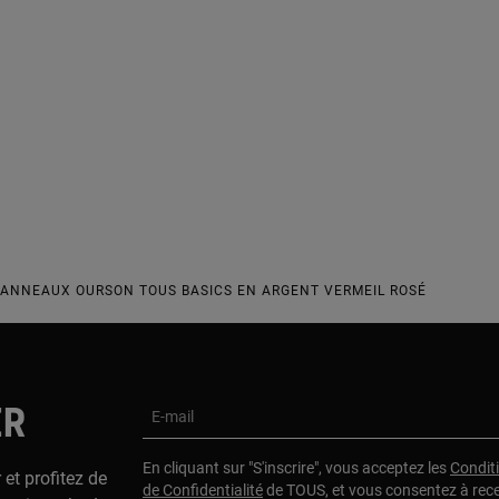
S ANNEAUX OURSON TOUS BASICS EN ARGENT VERMEIL ROSÉ
ER
E-mail
En cliquant sur "S'inscrire", vous acceptez les
Condit
 et profitez de
de Confidentialité
de TOUS, et vous consentez à rec