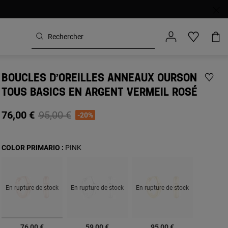
BOUCLES D’OREILLES ANNEAUX OURSON
TOUS BASICS EN ARGENT VERMEIL ROSÉ
Price reduced from
to
76,00 €
95,00 €
-20%
COLOR PRIMARIO :
PINK
En rupture de stock
En rupture de stock
En rupture de stock
sélectionné
76,00 €
59,00 €
95,00 €