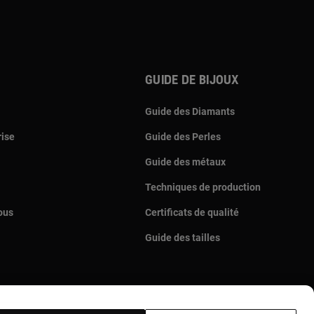
Guide de bijoux
Guide des Diamants
rise
Guide des Perles
Guide des métaux
Techniques de production
ous
Certificats de qualité
Guide des tailles