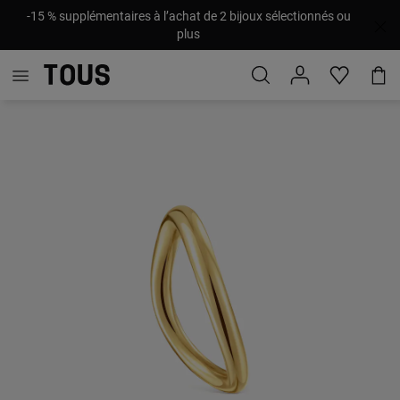
-15 % supplémentaires à l’achat de 2 bijoux sélectionnés ou
plus