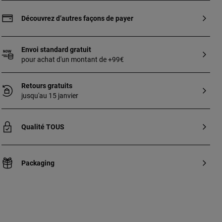
chromo-diopside de 1,5 mm sertis. Les
deux pierres sont unies par deux chaînes,
Découvrez d’autres façons de payer
l’une avec des anneaux et l’autre avec des
billes intercalées. Fermoirs poussettes
belges. Longueur chaîne : 6 cm.
Envoi standard gratuit
pour achat d'un montant de +99€
Retours gratuits
jusqu'au 15 janvier
Qualité TOUS
Packaging