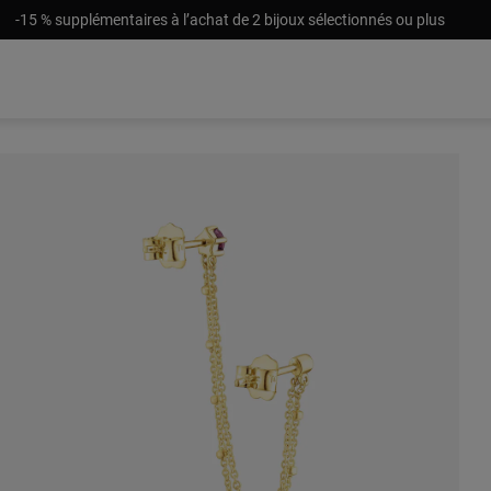
-15 % supplémentaires à l’achat de 2 bijoux sélectionnés ou plus