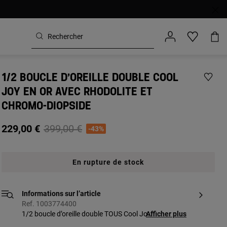
1/2 BOUCLE D’OREILLE DOUBLE COOL
JOY EN OR AVEC RHODOLITE ET
CHROMO-DIOPSIDE
Price reduced from
to
229,00 €
399,00 €
-43%
En rupture de stock
Informations sur l’article
Ref. 1003774400
1/2 boucle d’oreille double TOUS Cool Joy
Afficher plus
en or 18 ct avec rhodolite de 3 mm et