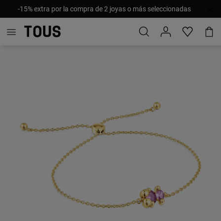
-15% extra por la compra de 2 joyas o más seleccionadas