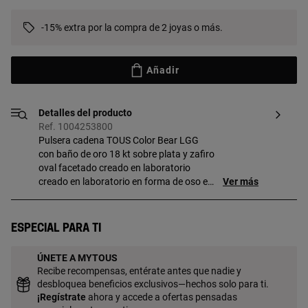
-15% extra por la compra de 2 joyas o más.
Añadir
Detalles del producto
Ref. 1004253800
Pulsera cadena TOUS Color Bear LGG
con baño de oro 18 kt sobre plata y zafiro
oval facetado creado en laboratorio
creado en laboratorio en forma de oso en
Ver más
color lila. Tamaño motivo: 8 mm.
Longitud pulsera: 25,5 cm. Cierre
deslizante. Pieza fabricada con plata de
Especial para ti
primera ley con baño de oro de 18 a 23 kt
y 3 micras de espesor. Esta calidad
ÚNETE A MYTOUS
garantiza una mayor durabilidad de la
Recibe recompensas, entérate antes que nadie y
joya. Nota: Pieza elaborada con gemas
desbloquea beneficios exclusivos—hechos solo para ti.
creadas en laboratorio.
¡
Regístrate
ahora y accede a ofertas pensadas