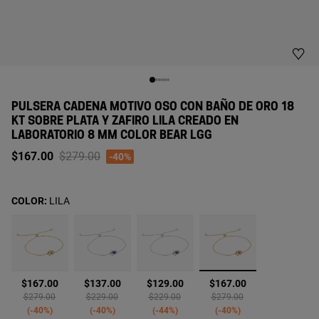
PULSERA CADENA MOTIVO OSO CON BAÑO DE ORO 18
KT SOBRE PLATA Y ZAFIRO LILA CREADO EN
LABORATORIO 8 MM COLOR BEAR LGG
Price reduced from
to
$167.00
$279.00
-40%
COLOR:
LILA
seleccionado
$167.00
$137.00
$129.00
$167.00
Price reduced from
to
Price reduced from
to
Price reduced from
to
Price reduced from
to
$279.00
$229.00
$229.00
$279.00
-40%
-40%
-44%
-40%