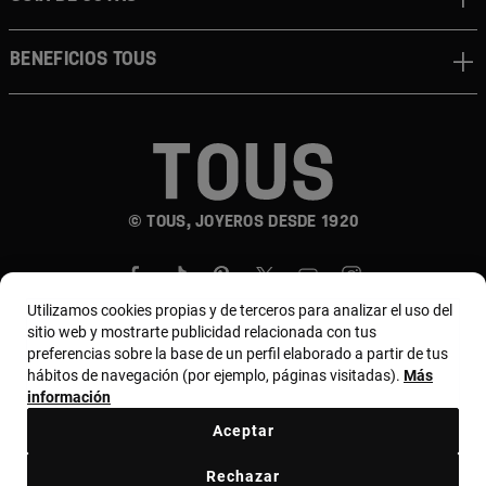
BENEFICIOS TOUS
© TOUS, JOYEROS DESDE 1920
Utilizamos cookies propias y de terceros para analizar el uso del
sitio web y mostrarte publicidad relacionada con tus
preferencias sobre la base de un perfil elaborado a partir de tus
hábitos de navegación (por ejemplo, páginas visitadas).
Más
País y moneda:
Puerto Rico / US Dollar
información
Aceptar
Términos y condiciones
Política de uso y privacidad
Rechazar